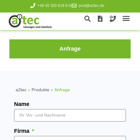
+49 40 300 618 8-0
post@a2tec.de
Anfrage
a2tec
»
Produkte
»
Anfrage
Name
Firma