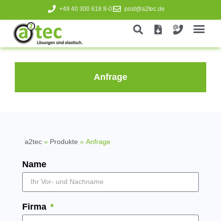
+49 40 300 618 8-0
post@a2tec.de
Anfrage
a2tec
»
Produkte
»
Anfrage
Name
Firma