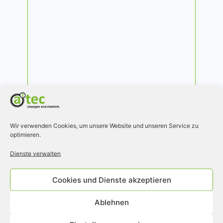
Hutchinson® Stop-Choc
Wir verwenden Cookies, um unsere Website und unseren Service zu
optimieren.
Langlebige Ganzmetall- und Elastomer-
Dämpfer für alle anspruchsvollen
Dienste verwalten
industriellen Anwendungen:
Ganzmetallkissen und -dämpfer,
Federisolatoren, Elastomerdämpfer
Cookies und Dienste akzeptieren
Alle Produkte von Hutchinson®
Ablehnen
Stop-Choc