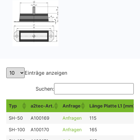
Einträge anzeigen
Suchen:
Typ
a2tec-Art.
Anfrage
Länge Platte L1 [mm]
Typ
a2tec-Art.
Anfrage
Länge Platte L1 [mm]
SH-50
A100169
Anfragen
115
SH-100
A100170
Anfragen
165