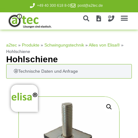
+49 40 300 618 8-0
post@a2tec.de
a2tec
»
Produkte
»
Schwingungstechnik
»
Alles von Elisa®
»
Hohlschiene
Hohlschiene
Technische Daten und Anfrage