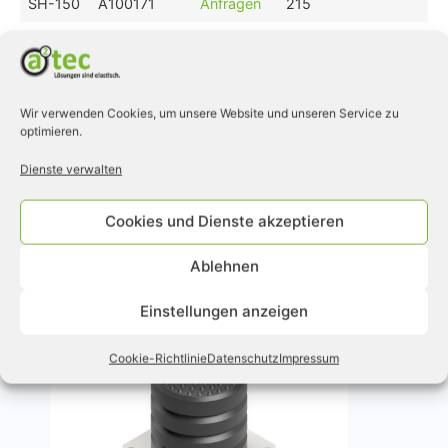
SH-150
A100171
Anfragen
215
SH-200
A100172
Anfragen
265
1 bis 4 von 4 Einträgen
Wir verwenden Cookies, um unsere Website und unseren Service zu
❮
1
❯
optimieren.
Dienste verwalten
Cookies und Dienste akzeptieren
Ähnliche Produkte
Ablehnen
Einstellungen anzeigen
Cookie-Richtlinie
Datenschutz
Impressum