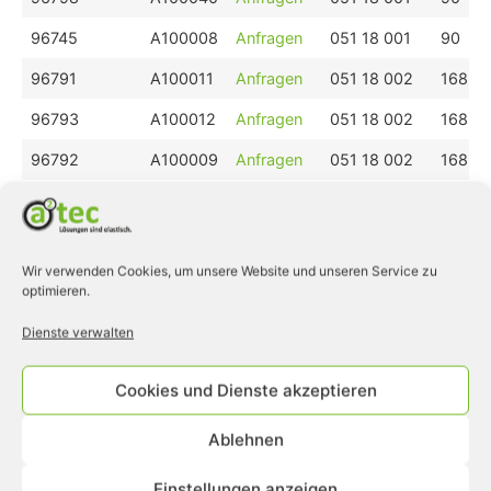
96745
A100008
Anfragen
051 18 001
90
96791
A100011
Anfragen
051 18 002
168
96793
A100012
Anfragen
051 18 002
168
96792
A100009
Anfragen
051 18 002
168
96794
A100014
Anfragen
051 18 002
168
96787
A100071
Anfragen
051 18 004
168
Wir verwenden Cookies, um unsere Website und unseren Service zu
96788
A100072
Anfragen
051 18 004
168
optimieren.
96789
A100073
Anfragen
051 18 004
168
Dienste verwalten
96790
A100074
Anfragen
051 18 004
168
Cookies und Dienste akzeptieren
1 bis 12 von 12 Einträgen
Ablehnen
❮
1
❯
Einstellungen anzeigen