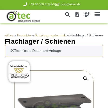
+49 40 300 618 8-0
post@a2tec.de
a2tec
»
Produkte
»
Schwingungstechnik
»
Flachlager / Schienen
Flachlager / Schienen
Technische Daten und Anfrage