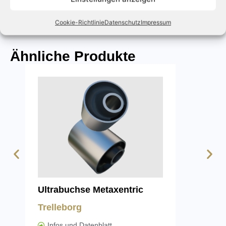
Cookie-Richtlinie
Datenschutz
Impressum
Ähnliche Produkte
Ultrabuchse Metaxentric
Stützlag
Trelleborg
Trellebo
Infos und Datenblatt
Infos un