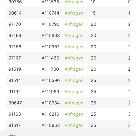
[m
90786
A111535
Anfragen
10
9
90614
A110744
Anfragen
15
15
97170
A110790
Anfragen
20
20
97169
A110863
Anfragen
20
20
97166
A110967
Anfragen
20
20
97167
A111460
Anfragen
20
20
91519
A111700
Anfragen
20
25
91514
A110590
Anfragen
25
20
91192
A111969
Anfragen
25
20
90647
A110984
Anfragen
25
20
91163
A110210
Anfragen
25
30
91617
A110963
Anfragen
25
35