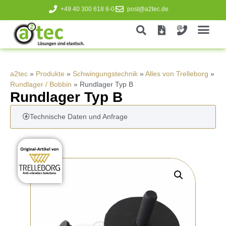
+49 40 300 618 8-0
post@a2tec.de
a2tec
»
Produkte
»
Schwingungstechnik
»
Alles von Trelleborg
»
Rundlager / Bobbin
»
Rundlager Typ B
Rundlager Typ B
Technische Daten und Anfrage