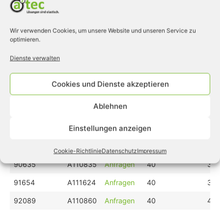
97210
A110302
Anfragen
30
20
597205
A110748
Anfragen
30
20
Wir verwenden Cookies, um unsere Website und unseren Service zu
97206
A111478
Anfragen
30
20
optimieren.
91441
A110943
Anfragen
30
30
Dienste verwalten
90632
A111526
Anfragen
30
30
Cookies und Dienste akzeptieren
91000
A110837
Anfragen
40
30
Ablehnen
90671
A110286
Anfragen
40
30
Einstellungen anzeigen
92476
A111215
Anfragen
40
30
91107
A110834
Anfragen
40
30
Cookie-Richtlinie
Datenschutz
Impressum
90635
A110835
Anfragen
40
30
91654
A111624
Anfragen
40
30
92089
A110860
Anfragen
40
40