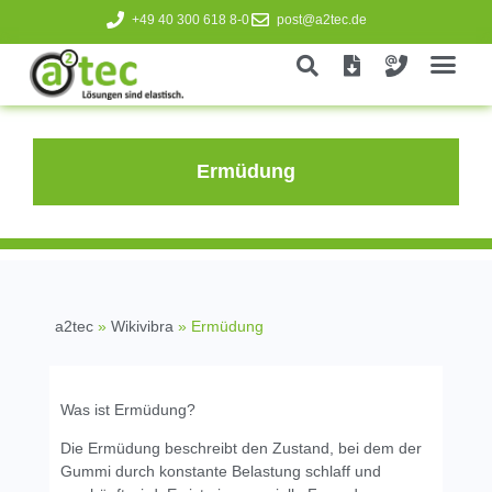
+49 40 300 618 8-0
post@a2tec.de
Ermüdung
a2tec
»
Wikivibra
»
Ermüdung
Was ist Ermüdung?
Die Ermüdung beschreibt den Zustand, bei dem der
Gummi durch konstante Belastung schlaff und