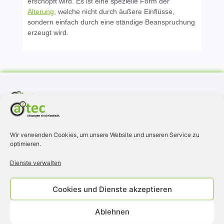
erschöpft wird. Es ist eine spezielle Form der
Alterung
, welche nicht durch äußere Einflüsse,
sondern einfach durch eine ständige Beanspruchung
erzeugt wird.
Als Systemlieferant rund um die Kautschuk- und
Kunststofftechnik nehmen wir uns die Zeit, um mit Ihnen im
Dialog die optimale Lösung für Ihre Anwendung zu finden.
Wir verwenden Cookies, um unsere Website und unseren Service zu
Unsere langjährige Erfahrung im Bereich der Gummitechnik,
optimieren.
unsere hohe Qualität und die hervorragenden Konditionen sind
die Grundlage für eine vertrauensvolle und konstruktive
Dienste verwalten
Partnerschaft.
Cookies und Dienste akzeptieren
Ablehnen
Produkte
Trelleborg