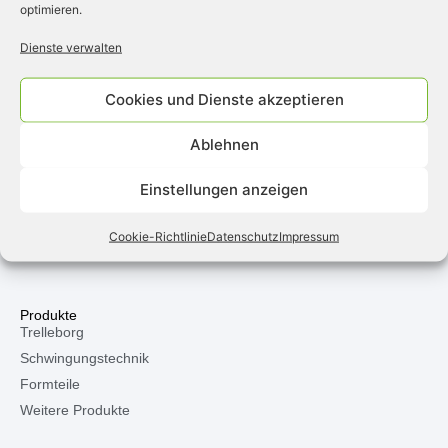
optimieren.
Dienste verwalten
Cookies und Dienste akzeptieren
Als Systemlieferant rund um die Kautschuk- und
Kunststofftechnik nehmen wir uns die Zeit, um mit Ihnen im
Ablehnen
Dialog die optimale Lösung für Ihre Anwendung zu finden.
Unsere langjährige Erfahrung im Bereich der Gummitechnik,
Einstellungen anzeigen
unsere hohe Qualität und die hervorragenden Konditionen sind
die Grundlage für eine vertrauensvolle und konstruktive
Partnerschaft.
Cookie-Richtlinie
Datenschutz
Impressum
Produkte
Trelleborg
Schwingungstechnik
Formteile
Weitere Produkte