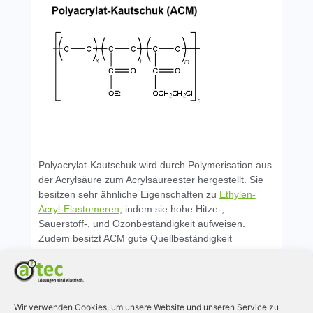
Polyacrylat-Kautschuk wird durch Polymerisation aus
der Acrylsäure zum Acrylsäureester hergestellt. Sie
besitzen sehr ähnliche Eigenschaften zu
Ethylen-
Acryl-Elastomeren
,
indem sie hohe Hitze-,
Sauerstoff-, und Ozonbeständigkeit aufweisen.
Zudem besitzt ACM gute Quellbeständigkeit
gegenüber Mineralölen, anders als AEM. Jedoch ist
die
Elastizität
und das
Kälteverhalten
gegenüber
AEM benachteiligt.
Wir verwenden Cookies, um unsere Website und unseren Service zu