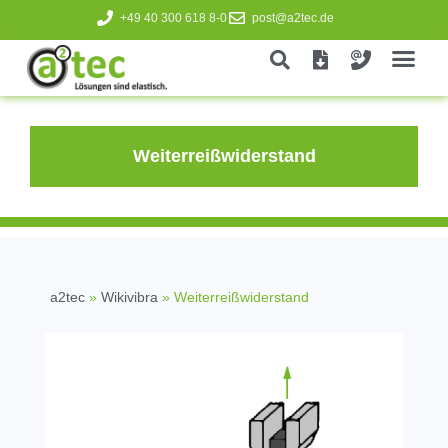
+49 40 300 618 8-0
post@a2tec.de
Weiterreißwiderstand
a2tec
»
Wikivibra
»
Weiterreißwiderstand