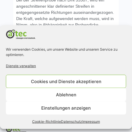
Bei der Streifenprobe nach DIN 53507, wird ein
angeschnittener klar definierter Streifen in
entgegengesetzte Richtungen auseinandergezogen.
Die Kraft, welche aufgewendet werden muss, wird in
N/mm, also in Abhängigkeit zur Probendicke
angegeben.
Bei der Winkelprobe nach Graves DIN 53515, wird
hingegen eine eingeschnittene angewinkelte Probe
Wir verwenden Cookies, um unsere Website und unseren Service zu
verwendet.
optimieren.
Dienste verwalten
Vergleichen Sie die Eigenschaften verschiedener
Materialien auch in unserer
Übersicht
.
Cookies und Dienste akzeptieren
Ablehnen
Einstellungen anzeigen
Cookie-Richtlinie
Datenschutz
Impressum