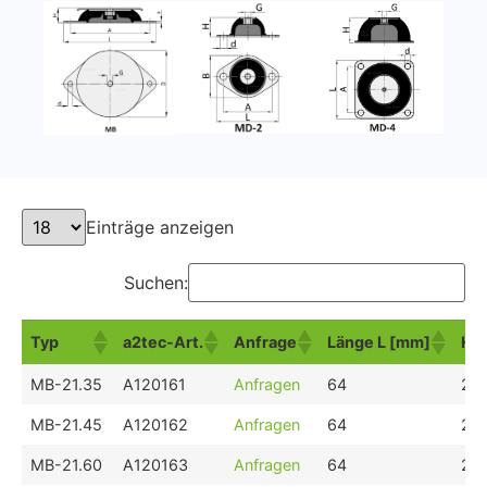
Einträge anzeigen
Suchen:
Typ
a2tec-Art.
Anfrage
Länge L [mm]
Hö
Typ
a2tec-Art.
Anfrage
Länge L [mm]
Hö
MB-21.35
A120161
Anfragen
64
20
MB-21.45
A120162
Anfragen
64
20
MB-21.60
A120163
Anfragen
64
20