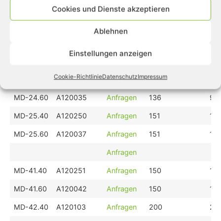
MD-22.40
A120196
Anfragen
85
56
Cookies und Dienste akzeptieren
MD-22.60
A120197
Anfragen
85
56
Ablehnen
MD-23.40
A120248
Anfragen
114
76
Einstellungen anzeigen
MD-23.60
A120249
Anfragen
114
76
Cookie-Richtlinie
Datenschutz
Impressum
MD-24.40
A120195
Anfragen
136
96
MD-24.60
A120035
Anfragen
136
96
MD-25.40
A120250
Anfragen
151
101
MD-25.60
A120037
Anfragen
151
101
Anfragen
MD-41.40
A120251
Anfragen
150
15
MD-41.60
A120042
Anfragen
150
15
MD-42.40
A120103
Anfragen
200
20