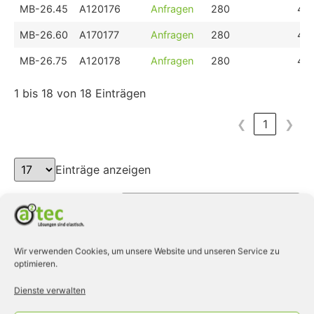
MB-26.45
A120176
Anfragen
280
44
MB-26.60
A170177
Anfragen
280
44
MB-26.75
A120178
Anfragen
280
44
1 bis 18 von 18 Einträgen
❮
1
❯
Einträge anzeigen
Suchen:
Typ
a2tec-Art.
Anfrage
Länge L [mm]
Bre
Wir verwenden Cookies, um unsere Website und unseren Service zu
optimieren.
Typ
a2tec-Art.
Anfrage
Länge L [mm]
Bre
MD-21.40
A120246
Anfragen
64
43
Dienste verwalten
MD-21.60
A120247
Anfragen
64
43