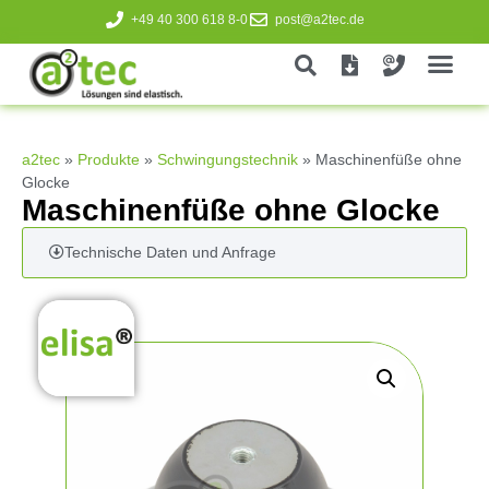
+49 40 300 618 8-0
post@a2tec.de
a2tec
»
Produkte
»
Schwingungstechnik
»
Maschinenfüße ohne
Glocke
Maschinenfüße ohne Glocke
Technische Daten und Anfrage